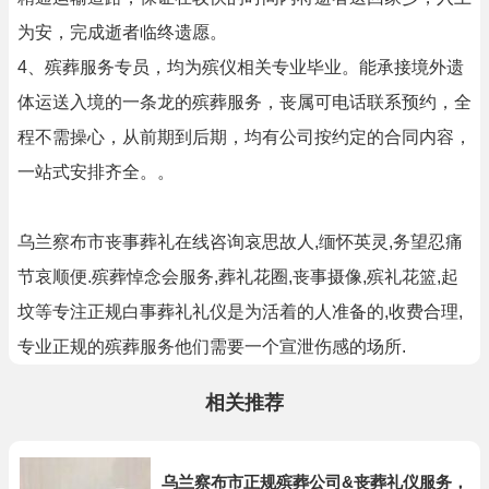
为安，完成逝者临终遗愿。
4、殡葬服务专员，均为殡仪相关专业毕业。能承接境外遗
体运送入境的一条龙的殡葬服务，丧属可电话联系预约，全
程不需操心，从前期到后期，均有公司按约定的合同内容，
一站式安排齐全。。
乌兰察布市丧事葬礼在线咨询哀思故人,缅怀英灵,务望忍痛
节哀顺便.殡葬悼念会服务,葬礼花圈,丧事摄像,殡礼花篮,起
坟等专注正规白事葬礼礼仪是为活着的人准备的,收费合理,
专业正规的殡葬服务他们需要一个宣泄伤感的场所.
相关推荐
乌兰察布市正规殡葬公司&丧葬礼仪服务，