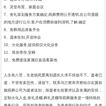
6、灵堂布置、家庭会议
7、丧礼策划服务方案确定,殡葬费用公开透明,在公司显眼
的地方进行公示,客户在消费前做到清明,了解.确定
8、丧葬用品准备齐全
9、遗体告别,开追悼会
10、火化服务,提供殡仪火化业务
11、骨灰寄存,安葬
12、免费接送家属往返选看墓地
人生有八苦，生老病死爱离别愿长久求不得放不下。逝者已
逝，不管有多悲伤，请放下。联系乌兰察布市察哈尔右翼前
旗殡葬公司为逝者送别，按逝者生前要求以及丧属的安排，
定制火化入盒,丧礼灵棚,葬礼灵棚等殡葬服务是一项特殊的
服务行业，是面对逝者的服务，为逝者举行告别仪式，生者