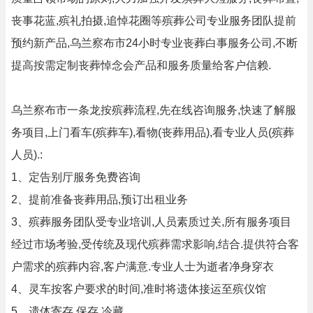
丧事花蓝,殡礼拍摄,追悼花圈等殡葬公司专业服务团队提前
预约新产品,乌兰察布市24小时专业丧葬白事服务公司,不断
提高按需定制丧葬悼念会产品和服务质量给客户信赖.
乌兰察布市一条龙按殡葬流程,先在线咨询服务,快速了解服
务项目,上门看车(殡葬车),看物(丧葬用品),看专业人员(殡葬
人员).:
1、定告别厅服务免费咨询
2、提前准备丧葬用品,预订出租业务
3、殡葬服务团队受专业培训,人员素质过关,所有服务项目
经过市场考验,受传统及现代殡葬需求影响,结合.提供符合客
户需求的殡葬内容,客户满意.专业人士为逝者净身穿衣
4、灵车按客户要求的时间,准时将遗体接运至殡仪馆
5、遗体寄存,保存,冷藏