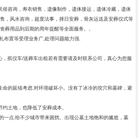
民俗咨询，寿衣销售，遗像制作，遗体接运，遗体冷藏，遗体
售，风水咨询，超度法事，择日安葬，骨灰运送及安葬仪式等
丧葬用品到后期的周年提醒等全面服务。。
布置等受理业务广,处理问题能力强.
心，殡仪车/送葬车出租若有需要请及时联系公司，真心为您服
为生命的延续考虑.对环境破坏小。没有了冰冷的坟穴和墓碑，避
能节约土地，也降低了安葬成本。
的一点.给不少城市带来困扰。出现公墓土地饱和的尴尬，墓