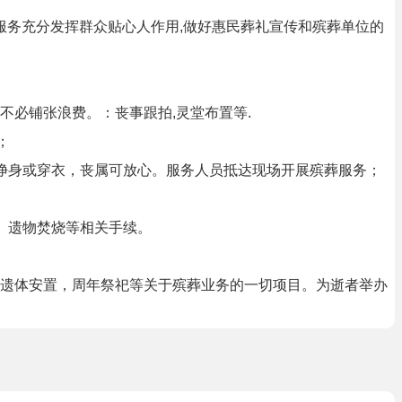
等服务充分发挥群众贴心人作用,做好惠民葬礼宣传和殡葬单位的
必铺张浪费。：丧事跟拍,灵堂布置等.
；
净身或穿衣，丧属可放心。服务人员抵达现场开展殡葬服务；
、遗物焚烧等相关手续。
遗体安置，周年祭祀等关于殡葬业务的一切项目。为逝者举办