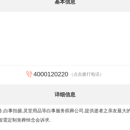
基本信息
4000120220
（点击拨打电话）
详细信息
务,白事拍摄,灵堂用品等白事服务殡葬公司,提供逝者之亲友最大
按需定制丧葬悼念会诉求.