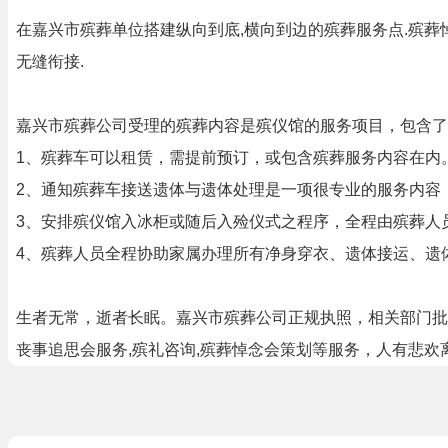
在嘉兴市殡葬单位搭建纵向到底,横向到边的殡葬服务点.殡葬
无缝衔接.
嘉兴市殡葬公司受理的殡葬内容是殡仪馆的服务项目，包含了
1、殡葬车可以租赁，需提前预订，或包含殡葬服务内容在内
2、通知殡葬车接送遗体与遗体处理是一项很专业的服务内容
3、安排殡仪馆入冰柜或随后入殓仪式之程序，全程由殡葬人
4、殡葬人员全程协助家属办理所有净身穿衣、遗体接运、遗
生者无常，逝者长眠。嘉兴市殡葬公司正规执照，相关部门批
丧事追思会服务,殡礼咨询,殡葬悼念会策划等服务，人有悲