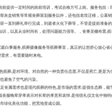
岗前提供一定时间的岗前培训，考试合格方可上岗。服务包括：
骨灰盒销售等常规丧葬策划服务以外，还包括老坟迁移，公墓销
容一直到葬礼举行完成，到逝者火化下葬等，不管是提前准备的
识，以及从业时间长，处理问题能力强等。，丧事灵棚布置,殡礼
家庭白事服务,殡葬摄像服务等殡葬事宜，真正的让您舒心放心省
理需求，有需要随时来电。
色殡葬,是对环境、对自然的一种负责任态度,不仅是死亡,更是
也避免了空气的污染。
满足丧属需求也是现代殡葬的特色,是市场的需求.提倡生态葬，
戴丧服晚辈穿孝表示对长辈的孝意和哀悼.是传统礼仪文化中独特
市绿化美化功能，把荒地变成公园。