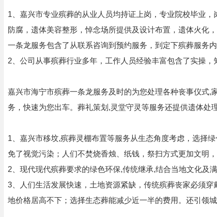
1、嘉兴市专业殡葬的从业人员均持证上岗，专业院校毕业，
防腐，遗体美容整形，悼念场所提供及设计布置，遗体火化，
一条龙服务包含了从联系咨询到预约服务，到定下殡葬服务内
2、公司从事殡葬行业多年，工作人员经验丰富包含了实操，知
嘉兴市海宁市殡葬一条龙服务及时的为您处理各种丧事仪式,
务，快速为您出车。葬礼策划,灵堂守灵等服务还提供遗体处
1、嘉兴市移坟,殡葬灵棚布置等服务从生态角度考虑，选择绿
免了视觉污染；人们不焚烧香烛、纸钱，祭扫方式更加文明，
2、现代现代殡葬要求的绿色环保,传统继承,结合当地文化及
3、人们生活发展快速，土地资源紧缺，传统殡葬丧家必须穿
地价格居高不下；选择生态葬能减少近一半的费用。还引领城