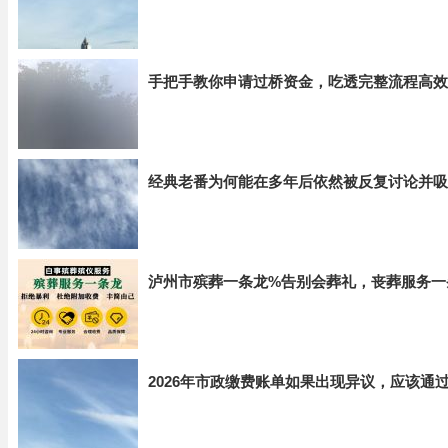
手把手教你申请过桥资金，吃透完整流程高效
经典老番为何能在多年后依然被反复讨论并吸
泸州市殡葬一条龙%告别会葬礼，丧葬服务一
2026年市政缴费账单如果出现异议，应该通