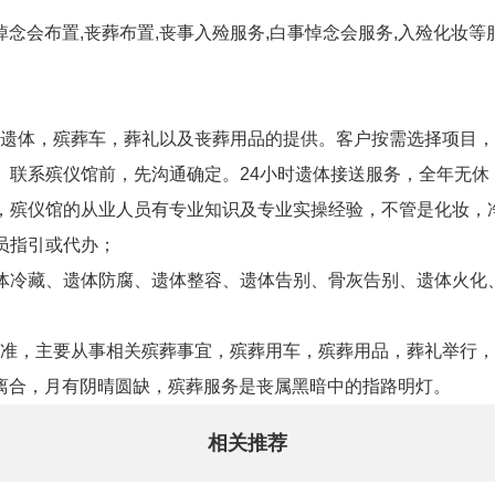
悼念会布置,丧葬布置,丧事入殓服务,白事悼念会服务,入殓化妆
遗体，殡葬车，葬礼以及丧葬用品的提供。客户按需选择项目，不
。联系殡仪馆前，先沟通确定。24小时遗体接送服务，全年无休
，殡仪馆的从业人员有专业知识及专业实操经验，不管是化妆，
员指引或代办；
体冷藏、遗体防腐、遗体整容、遗体告别、骨灰告别、遗体火化
准，主要从事相关殡葬事宜，殡葬用车，殡葬用品，葬礼举行，
欢离合，月有阴晴圆缺，殡葬服务是丧属黑暗中的指路明灯。
相关推荐