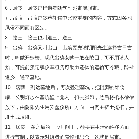
6．居丧：居丧是指逝者断气时起丧属服丧。
7．吊唁：吊唁是丧葬礼俗中比较重要的内容，方式因各地
风俗不同而有区别。
8．接三：接三也叫迎三、送三。
9．出殡：出殡又叫出山，出殡要先请阴阳先生选择吉日吉
时，叫做开殃榜。现代出殡安葬一般在陵园，可不用请人
抬，可提前预定殡仪车租赁可助力遗体的运输可冷藏，跨省
返乡。送至墓地。
10．落葬：到达墓地后，再次整理墓坑，把随葬的馅食
罐、长明灯放在墓坑壁上龛内，扫去脚印，然后将棺木徐徐
放下，由阴阳先生用罗盘仪矫正方向，由丧主铲土掩棺，并
堆土成坟堆。
11．居丧：在之后的一段时间里，须要在生活的许多方面
进行节制，以表示对逝者的哀悼和思念。这就是居丧。