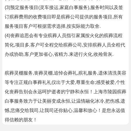
(3)预定服务项目(灵车接运,家庭白事服务),服务时间以及签
订殡葬费用的收费项目即是殡葬公司提供的服务项目,所有
服务项目客户可根据需求选择,按实际能力取舍.
(4)丧葬追思会有专业殡葬人员指引家属按火化的殡葬流程
简化,项目多,客户可全程交给殡葬公司,安排殡葬人员全程代
办或协助,客户更加省心,省精力.来进行火化,收殓骨灰.
殡葬灵棚服务,丧葬灵棚,追悼会葬礼,殡礼服务,遗体清洗美容
等专注正规白事葬礼礼仪出于大爱,尊重生命;感受被爱,个性
化丧葬告别会永远呵护逝者的宁静和永恒！上海市陵园殡葬
白事服务致力于让美丽变成永恒,让温情融化冰冷,把伤感,遗
憾,悲痛交给我司,让我司还你贴心,温馨和放心！是您永远值
得信赖的朋友！