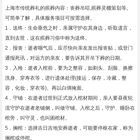
上海市传统葬礼的殡葬内容：丧葬吊唁,殡葬灵棚策划等。
可简单了解，具体服务项目可按需选择。
1．送终：生命垂危之时，亲属守护在其身边，听取遗言，
直到去世，这在殡葬习俗中称为送终。
2．报丧：逝者咽气后，应尽快向亲友发出报丧贴，或登门
通报死讯，对远方的亲友，要告诉其开吊下葬的日期。
3．入殓：逝者入棺前，要为之整容，如剃头、刮脸、换擦
洗身、穿寿衣等，进行遗体处理(接运，保存，冷藏，整
容，化妆，穿衣等)。再以白绸掩面。
4．守铺：在逝者过世到正式放入棺材期间，亲人要昼夜轮
流守护在逝者老铺侧，叫做守铺。入棺之后，守护、睡卧在
棺旁，叫守灵，也叫困棺材。
5．搁棺：选择吉日吉地安葬逝者，可能要停枢在家，称为
搁棺或停棺。