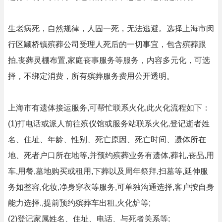
生老病死，自然规律，人固一死，无法逃避。选择上海市闵
行区颛桥镇殡葬公司受理人死后的一切事宜，包含殡葬跟
拍,丧葬灵棚布置,家庭丧事服务等服务，内容多元化，可选
择，不绑定消费，所有殡葬服务费用公开透明。
上海市有遗体接运服务,可帮忙联系火化,此火化流程如下：
(1)打电话或派人前往殡仪馆或服务站联系火化,登记逝者姓
名、住址、年龄、性别、死亡原因、死亡时间、遗体所在
地、死者户口所在地等,并预约殡葬业务有遗体,葬礼,丧品,用
车,用餐,墓地购买或租用,下葬以及周年祭拜,扫墓等,延伸服
务如整容,化妆,净身穿衣等服务,可单独沟通选择,客户按自身
能力选择.,提前预约殡葬车出租,火化炉等;
(2)登记家属姓名、住址、电话、与死者关系等;