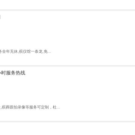
明
年无休,殡仪馆一条龙,免...
小时服务热线
殡葬跟拍录像等服务可定制，杜...