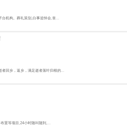
机构。葬礼策划,白事追悼会,丧...
理
者回乡，返乡，满足逝者落叶归根的...
等项目,24小时随叫随到,...