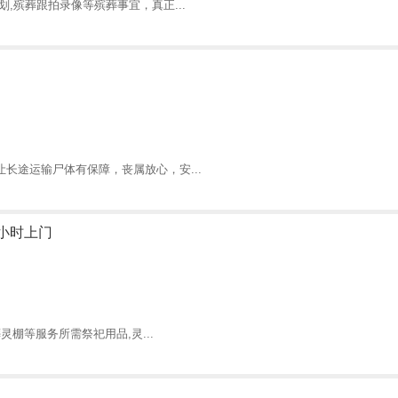
,殡葬跟拍录像等殡葬事宜，真正...
长途运输尸体有保障，丧属放心，安...
小时上门
灵棚等服务所需祭祀用品,灵...