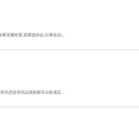
灵棚布置,殡葬追悼会,白事告别...
程为您提供高品质殡葬车出租满足...