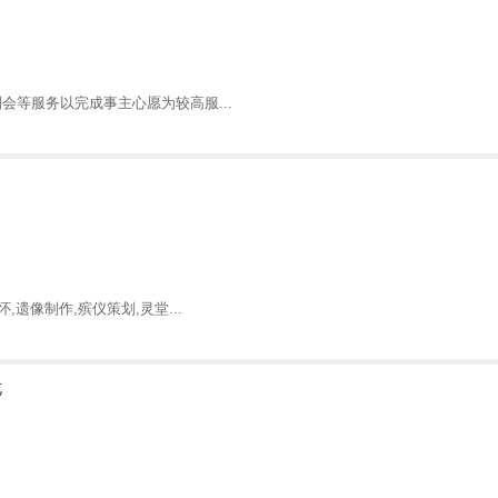
会等服务以完成事主心愿为较高服...
遗像制作,殡仪策划,灵堂...
忧