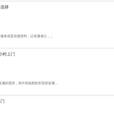
心选择
服务就是实惠便利，让丧属省心，...
小时上门
属的需求，有中高低档的车型供丧属...
上门