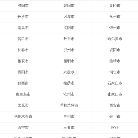
濮阳市
襄阳市
黄冈市
长沙市
湘潭市
永州市
南昌市
沈阳市
锦州市
营口市
丹东市
哈尔滨市
长春市
泸州市
资阳市
雅安市
昆明市
曲靖市
贵阳市
六盘水
铜仁市
黔西南
拉萨市
石家庄市
秦皇岛市
沧州市
张家口市
太原市
呼和浩特市
西安市
乌鲁木齐市
兰州市
银川市
西宁市
三亚市
喀什