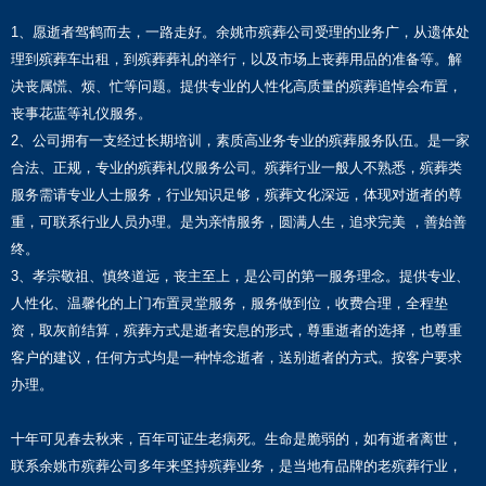
1、愿逝者驾鹤而去，一路走好。余姚市殡葬公司受理的业务广，从遗体处
理到殡葬车出租，到殡葬葬礼的举行，以及市场上丧葬用品的准备等。解
决丧属慌、烦、忙等问题。提供专业的人性化高质量的殡葬追悼会布置，
丧事花蓝等礼仪服务。
2、公司拥有一支经过长期培训，素质高业务专业的殡葬服务队伍。是一家
合法、正规，专业的殡葬礼仪服务公司。殡葬行业一般人不熟悉，殡葬类
服务需请专业人士服务，行业知识足够，殡葬文化深远，体现对逝者的尊
重，可联系行业人员办理。是为亲情服务，圆满人生，追求完美 ，善始善
终。
3、孝宗敬祖、慎终道远，丧主至上，是公司的第一服务理念。提供专业、
人性化、温馨化的上门布置灵堂服务，服务做到位，收费合理，全程垫
资，取灰前结算，殡葬方式是逝者安息的形式，尊重逝者的选择，也尊重
客户的建议，任何方式均是一种悼念逝者，送别逝者的方式。按客户要求
办理。
十年可见春去秋来，百年可证生老病死。生命是脆弱的，如有逝者离世，
联系余姚市殡葬公司多年来坚持殡葬业务，是当地有品牌的老殡葬行业，