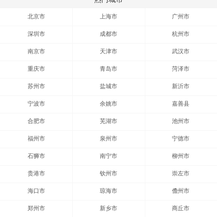
北京市
上海市
广州市
深圳市
成都市
杭州市
南京市
天津市
武汉市
重庆市
青岛市
菏泽市
苏州市
盐城市
新沂市
宁波市
余姚市
嘉善县
合肥市
芜湖市
池州市
福州市
泉州市
宁德市
石狮市
南宁市
柳州市
贵港市
钦州市
崇左市
海口市
琼海市
儋州市
郑州市
新乡市
商丘市