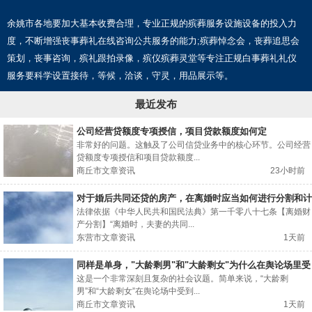
余姚市各地要加大基本收费合理，专业正规的殡葬服务设施设备的投入力
度，不断增强丧事葬礼在线咨询公共服务的能力;殡葬悼念会，丧葬追思会
策划，丧事咨询，殡礼跟拍录像，殡仪殡葬灵堂等专注正规白事葬礼礼仪
服务要科学设置接待，等候，洽谈，守灵，用品展示等。
最近发布
公司经营贷额度专项授信，项目贷款额度如何定
非常好的问题。这触及了公司信贷业务中的核心环节。公司经营
贷额度专项授信和项目贷款额度...
商丘市文章资讯
23小时前
对于婚后共同还贷的房产，在离婚时应当如何进行分割和计
算补偿数额？
法律依据《中华人民共和国民法典》第一千零八十七条【离婚财
产分割】“离婚时，夫妻的共同...
东营市文章资讯
1天前
同样是单身，"大龄剩男"和"大龄剩女"为什么在舆论场里受
到的待遇完全不一样？
这是一个非常深刻且复杂的社会议题。简单来说，“大龄剩
男”和“大龄剩女”在舆论场中受到...
商丘市文章资讯
1天前