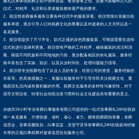
服礼仪来体现殡葬文化中慎终追远、敬畏逝者之情。是极为肃穆和正式的
仪式，对程序、礼仪和出席者服装都有着严格的要求。
2、殡仪馆丧葬服务服务注重各种仪式中的服装穿着。殡仪馆推出丧服出租
服务举措，逐步引导人们对殡葬文化的尊重以及对逝者的人文关怀以及一
条龙服务。
3、殡仪馆提供了尺寸齐全、款式正规的深色西服套装，可根据需要在追悼
仪式前进行选择和更换。殡仪馆有严格的工作程序，确保服装的清洁和消
毒。根据不同民族和不同地域的习俗，逐步配备相应的丧礼服装，服务经
验丰富包含了实操，知识，以及从业时间长，处理问题能力强等。
4、殡仪馆专业殡葬包含了从业人员的专业，经营公司的资质，服务经验的
丰富等。的具体措施之一，丧服出租服务对于引导市民关注殡葬文化、重
视殡仪礼仪内涵有着积极的作用。殡葬文化服务的多样性与兼容性，对于
倡导文明治丧、转变社会传统治丧习惯和社会文化建设具有重要的意义。
余姚市24小时专业丧葬白事服务有限公司提供的一站式丧事葬礼24H在线咨
询一条龙服务，方便快捷，省时，省心，省力。拥有殡葬跟拍录像，丧葬
追思会，丧事灵棚策划，白事花蓝，灵堂守灵等丧事葬礼24H在线咨询经验
丰厚的正规白事殡葬对逝者追思告别服务公司。