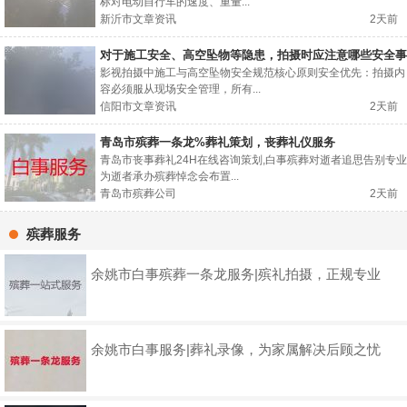
标对电动自行车的速度、重量...
新沂市文章资讯
2天前
对于施工安全、高空坠物等隐患，拍摄时应注意哪些安全事
项？
影视拍摄中施工与高空坠物安全规范核心原则安全优先：拍摄内
容必须服从现场安全管理，所有...
信阳市文章资讯
2天前
青岛市殡葬一条龙%葬礼策划，丧葬礼仪服务
青岛市丧事葬礼24H在线咨询策划,白事殡葬对逝者追思告别专业
为逝者承办殡葬悼念会布置...
青岛市殡葬公司
2天前
殡葬服务
余姚市白事殡葬一条龙服务|殡礼拍摄，正规专业
余姚市白事服务|葬礼录像，为家属解决后顾之忧