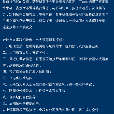
是值得信赖的公司，获得所有服务逝者家属的肯定，可放心选择了解丧事
悼念会，告别厅布置等殡葬业务，与公司协商，按逝者遗愿以及丧属能
力，定制殡葬灵棚布置，丧葬录像，白事摄像服务等殡葬服务促进逝者与
生者之间的怀念于尊重，尊重逝者，让逝者以一种体面的方式得以安息，
这是殡葬工作的意义。
余姚市丧事跟拍录像，出大殡等服务流程：
一、电话联系，提出葬礼灵棚等殡葬需求，提前预订殡葬服务业务；
二、上门布置灵堂，安置灵位；
三、登记过世者信息，联系殡仪馆接尸车辆和时间，按时出发遗体接运准
时，殡葬费用按路程收费；
四、预订追悼会礼厅和大殓时间；
五、代办殡仪馆结账；
六、大殓当天专人全程陪同去殡仪馆布置礼厅和一些殡葬事宜；
七、陪同或代领骨灰，办理骨灰盒寄存手续；
八、丧事期间全程指导；
九、后期殡葬祭祀提醒等。
以上殡葬流程严格执行，全程有公司代为协助办理，客户放心交付。