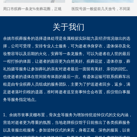
周口市殡葬一条龙%丧葬花圈，正规
医院号源一般提前几天放号，不同渠
白事服务公司
道的预约时间是不是都一样？
关于我们
余姚市殡葬服务的选择遗体处理是丧属根据实际能力及经济情况做出的选
择，公司可受理，安排专业人士服务，可为逝者净身穿衣，遗体保存及化
妆整容等以及后期的火化，安葬等一条龙服务。可以为逝者在人世的最后
一程打扮的体面，让逝者的面容更为自然美好。殡葬花篮，遗体存放，葬
礼拍摄等服务让参加葬礼的亲友对逝者最后一面留有美好、亲切的回忆。
也使逝者的遗体在世间留有体面的最后一次。有遗体运输可联系殡葬车出
租是由专业殡葬人员组成的服务团队，主要为了护送逝者回乡，返乡，满
足逝者落叶归根的遗愿，准时将逝者送至丧事悼念会布置，殡仪馆白事服
务等服务指定地点。
1、余姚市丧事灵棚布置，骨灰盒等服务为增加传统追悼仪式的文化内涵，
营造对逝者更为尊重的氛围，当地老牌殡仪馆于日前推出了各类殡葬服务
以及丧服出租服务，参加追悼仪式的来宾，身着正规、深色的服装，以丧