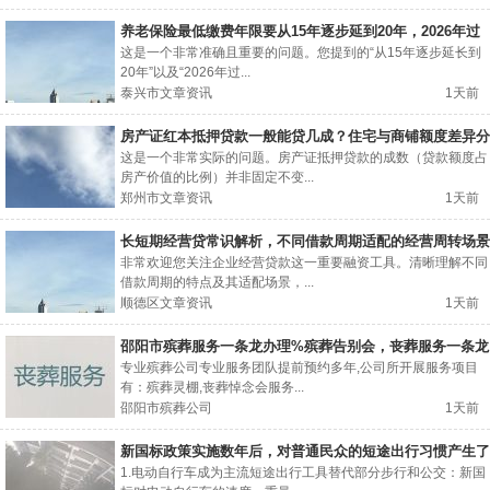
养老保险最低缴费年限要从15年逐步延到20年，2026年过
渡期怎么算？
这是一个非常准确且重要的问题。您提到的“从15年逐步延长到
20年”以及“2026年过...
泰兴市文章资讯
1天前
房产证红本抵押贷款一般能贷几成？住宅与商铺额度差异分
析
这是一个非常实际的问题。房产证抵押贷款的成数（贷款额度占
房产价值的比例）并非固定不变...
郑州市文章资讯
1天前
长短期经营贷常识解析，不同借款周期适配的经营周转场景
讲解
非常欢迎您关注企业经营贷款这一重要融资工具。清晰理解不同
借款周期的特点及其适配场景，...
顺德区文章资讯
1天前
邵阳市殡葬服务一条龙办理%殡葬告别会，丧葬服务一条龙
专业殡葬公司专业服务团队提前预约多年,公司所开展服务项目
有：殡葬灵棚,丧葬悼念会服务...
邵阳市殡葬公司
1天前
新国标政策实施数年后，对普通民众的短途出行习惯产生了
哪些影响？
1.电动自行车成为主流短途出行工具替代部分步行和公交：新国